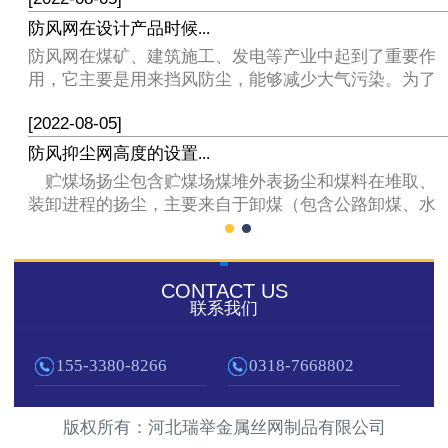
防风网在设计产品时候...
防风网在煤矿、建筑施工、发电等产业中起到了重要作
用，它主要是用来挡风防尘，能够减少大气污染。为了
有良...
[2022-08-05]
防风抑尘网高度的设置...
贮煤场扬尘包含贮煤场煤堆外表扬尘和煤料在堆取、
装卸进程的扬尘，主要来自于卸煤（包含公路卸煤、水
路卸...
CONTACT US
联系我们
155-3380-8266
0318-7668802
版权所有：河北瑞举金属丝网制品有限公司