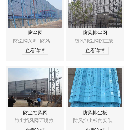
防尘网
防风抑尘网
防尘网又叫“防风抑尘网”、“挡风墙”，是*种治理露天料场扬尘污染治理的环保工程。广泛用于散料港口、火电厂的燃料堆场、钢铁企业的原料燃料堆场、化工企业的原料燃料堆场、煤矿的出煤存储场等等。防尘网成型宽度在250mm--500mm之间，峰高50mm--100mm,长度在6...
防风抑尘网的主要性能介绍：1、防风抑尘网抗紫外线（耐老化）产品表面经过喷塑处理，能吸收太阳光中的紫外线，降低了材料本身氧化速度，使产品具有较好的防老化性能，使用寿命提高。2、阻燃性因为是金属板所以有很好的阻燃性，均能满足消防和安全生产的要求...
查看详情
查看详情
防尘挡风网
防风抑尘板
防尘挡风网环境效益：由于不采用任何的防风抑尘措施，被环保部门视为无组织排放。根据我国的有关环保法规，将收取粉尘超标排污费。同时煤场的粉尘污染将给周边居民的生活、学习、工作、生产造成*定的影响。挡风抑尘墙建成后可使粉尘污染大大降低，美化了周...
防风抑尘板的安装步骤：（1）地下基础：由预制混凝土块或现场浇注地下基础。（2）支护结构：工程设计按风力风速设计参数。采用钢支架支护，支架主要给“挡风抑尘墙”提供足够的强度，抵御强风的破坏，其次考虑整体美观。支架主体选用钢管，采用钢筋砼支柱作“挡风...