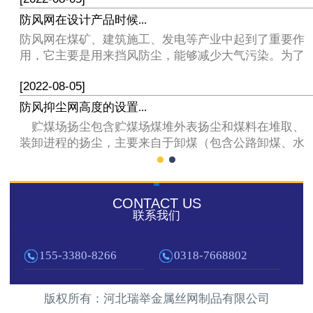
防风网在设计产品时候...
防风网在煤矿、建筑施工、发电等产业中起到了重要作
用，它主要是用来挡风防尘，能够减少大气污染。为了
有良...
[2022-08-05]
防风抑尘网高度的设置...
贮煤场扬尘包含贮煤场煤堆外表扬尘和煤料在堆取、
装卸进程的扬尘，主要来自于卸煤（包含公路卸煤、水
路卸...
CONTACT US
联系我们
155-3380-8266
0318-7668802
版权所有：河北瑞举金属丝网制品有限公司