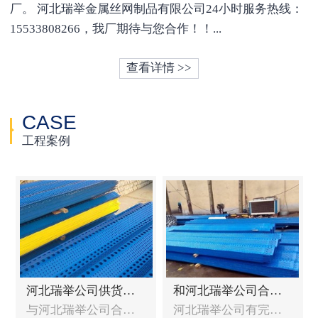
厂。 河北瑞举金属丝网制品有限公司24小时服务热线：
15533808266，我厂期待与您合作！！...
查看详情 >>
CASE
工程案例
河北瑞举公司供货很及时
和河北瑞举公司合作很愉快
与河北瑞举公司合作多年了，瑞举公司产品充足，供货很及时，每次下单后，3-4天就交货了，效率很高，我们很满意！...
河北瑞举公司有完善的服务体系，服务很不错，为我们提供现场测量设计施工方案，确保工程顺利进行，和河北瑞举公司合作很愉快。...