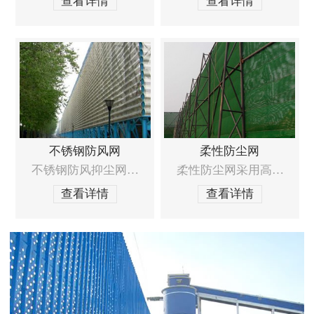
查看详情
查看详情
不锈钢防风网
柔性防尘网
不锈钢防风抑尘网用不锈钢板材做为基础材料，板材厚度0.5mm-1.5mm,由数控设备进行冲孔，成型，不需要进行表面处理。不锈钢防风抑尘网是防风抑尘网的*种，其材质可以分为以下几类：201不锈钢防风抑尘网特点是：价格相对便宜，防锈差，使用寿命短，耐火。300不锈钢...
柔性防尘网采用高密度聚乙烯做为原料，经特殊工艺编织成网状，用作煤场围墙，可以起到防尘、挡风抑制尘土飞扬的作用，另外还可直接盖在煤堆上从根源上解决扬尘污染的问题。柔性煤场防尘阻燃网克根据客户要求添加V剂、抗老化剂、阻燃剂、交联强化剂等；防火安全系...
查看详情
查看详情