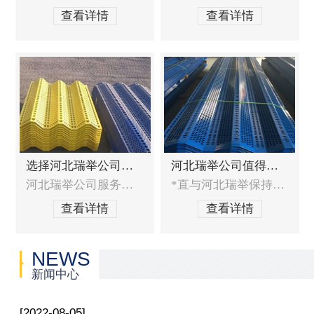
查看详情
查看详情
选择河北瑞举公司没错
河北瑞举公司值得信赖
河北瑞举公司服务真的很不错，每次合作都是全程服务，还有专业的售后服务团队，只要我们这边有问题都会及时帮我们解决，选择河北瑞举公司没错！...
*直与河北瑞举保持着长期良好的合作关系，河北瑞举老板非常注重诚信，而且所有价格很合理，服务态度也很好，我期待下*次的合作...
查看详情
查看详情
NEWS
新闻中心
[2022-08-05]