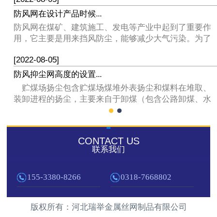
防风网在设计产品时候...
防风网在煤矿、建筑施工、发电等产业中起到了重要作
用，它主要是用来挡风防尘，能够减少大气污染。为了
有良...
[2022-08-05]
防风抑尘网高度的设置...
贮煤场扬尘包含贮煤场煤堆外表扬尘和煤料在堆取、
装卸进程的扬尘，主要来自于卸煤（包含公路卸煤、水
路卸...
CONTACT US
联系我们
155-3380-8266
0318-7668802
版权所有：河北瑞举金属丝网制品有限公司