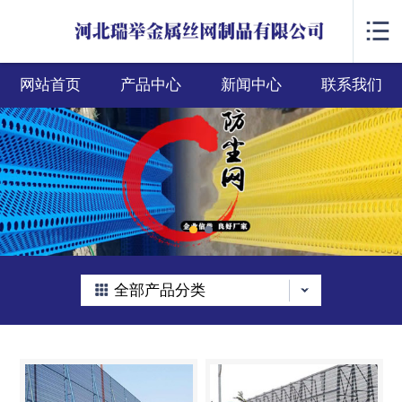
网站首页

关于我们
网站首页
产品中心
新闻中心
联系我们
产品中心
新闻中心
技术支持
车间展示
全部产品分类
联系我们