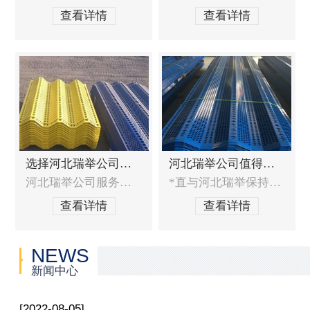
查看详情
查看详情
选择河北瑞举公司没错
河北瑞举公司值得信赖
河北瑞举公司服务真的很不错，每次合作都是全程服务，还有专业的售后服务团队，只要我们这边有问题都会及时帮我们解决，选择河北瑞举公司没错！...
*直与河北瑞举保持着长期良好的合作关系，河北瑞举老板非常注重诚信，而且所有价格很合理，服务态度也很好，我期待下*次的合作...
查看详情
查看详情
NEWS
新闻中心
[2022-08-05]